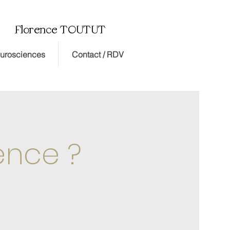
Florence TOUTUT
cee sophrologie-espace relaxation dax espace-relaxation.com
pace-relaxation.com médecine douces la santé au naturel A DAX
urosciences
Contact / RDV
ence ?