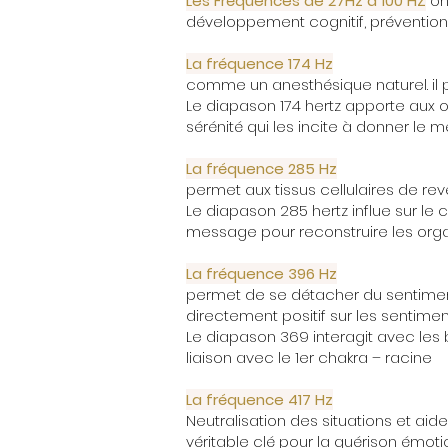
Les Fréquences de 27Hz à 100 HZ
on
développement cognitif, prévention
La fréquence 174 Hz
comme un anesthésique naturel. il
Le diapason 174 hertz apporte aux 
sérénité qui les incite à donner le 
La fréquence 285 Hz
permet aux tissus cellulaires de reveni
Le diapason 285 hertz influe sur le 
message pour reconstruire les o
La fréquence 396 Hz
permet de se détacher du sentiment
directement positif sur les sentime
Le diapason 369 interagit avec les 
liaison avec le 1er chakra –
racine
La fréquence 417 Hz
Neutralisation des situations et ai
véritable clé pour la guérison émotio