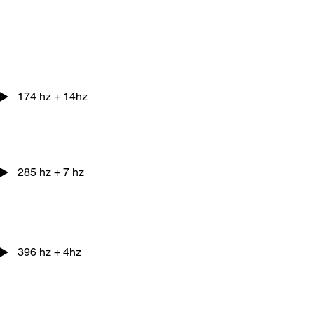
174 hz + 14hz
285 hz + 7 hz
396 hz + 4hz