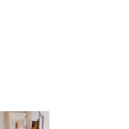
CHANTER
A E I O U
comme dans les pratiques en Asie depuis
lus vous vibrez fortement, plus vous vous « branchez » à de
de la nature, des animaux, des plantes ou en
tez le « èèèèè » c’est votre nuque
qui
vibre :
les ondes har
Chantez le « uuuuu »
c’est votre tête qui résonne : elle d
Entonnez le « oouuu »
et c’est votre bassin qui agit – i
​Et pour vous où agissent les autres sons et que 
Bienfaits
la respiration, le sommeil, l’endormissement et l’éveil, 
les maladies en général qui communiquent en 