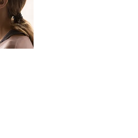
J'écoute
aintenant
Je chante