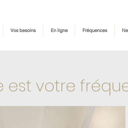
a dax
Vos besoins
En ligne
centre d
Fréquences
e sophrologie-espace relaxation dax es
Ne
e est votre fréqu