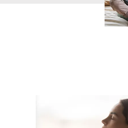
quence
oi
ant ?