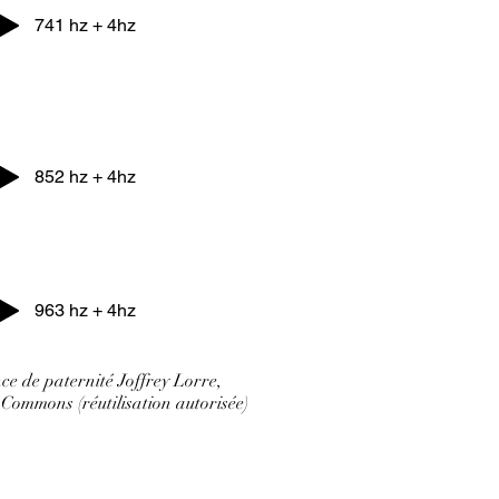
741 hz + 4hz
852 hz + 4hz
963 hz + 4hz
ce de paternité Joffrey Lorre,
 Commons (réutilisation autorisée)